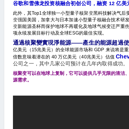
谷歌和雪佛龙投资核融合初创公司，融资 12 亿美
此外，其Top1全球独一小型量子核
聚变
黑科技解决气后
变
强国美国，加拿大与日本加速小型量子核融合技术研发
变
新能源圣杯而保护地球不再暖化及地球气候变迁严重伤害
项永续发展目标行动及全球ESG的最佳实现。
通過核聚變實現淨能源——產生的能源超過
亿美元（15兆美元）的全球能源市场和 GDP 来说将是
Che
倍数意味着潜在的 40 万亿美元（40兆美元）估值
公司之一，其中几家公司预计在几年内取得成功。
核聚变可以在地球上复制，它可以提供几乎无限的清洁
源需求。