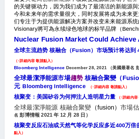
的关键驱动力，因为我们成为了最清洁的新能源與
今和未来年的需求量很大，同时发展将成为未来更
们专注于为提供能源解决方案并改变未来能源系统
Visionary將可為永续绿色地球的标竿品牌（Benchm
Nuclear Fusion Market Could Achieve A
全球主流趋势 核融合（fusion）市场预计将达到 
（↑詳細內容 敬請點入）
Bloomberg Intelligence
December 28, 2021 （美國最著名
彭
全球最潔淨能源市場
趨勢
核融合聚變（fusi
元
Bloomberg Intelligence
（↑詳細內容 敬請點入）
核聚变：美国矽谷为何押注人造明星力量
（↑詳細內容
全球最潔淨能源
核融合
聚變
（fusion）
市場估
彭博情報 2021 年 12 月 28 日）
名
核聚变反应石油或天然气等化学反应多近400万倍
點入）