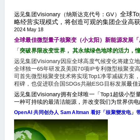
全球T
远见集团Visionary（纳斯达克代号：GV）
略经营实现模式，将创造可观的集团企业高
2024 May 18
全球最佳微型量子核聚变（小太阳）新能源
发展「
「
突破界限改变世界， 其永续绿色地球的活力，
远见集团Visionary因应全球高度气候变化将
全球独一65年研发及美国70项IP专利微型核聚变高
司首先微型核聚变技术将实现Top1净零减碳方案
程碑，也促进联合国SDGs共融ESG目标发展
最佳
远见集团Visionary拥有全球唯一「Top1超级小
一种可持续的最清洁能源，并改变我们为世界供电
OpenAI 共同创办人 Sam Altman 看好「核聚變发电