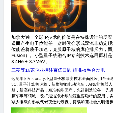
加拿大独一全球IP技术的价值是在特殊设计的反
道而产生电子位能差，这时候会形成双流非稳定现
位能差将质子加速，克服原子核的库伦排斥力，而产
Fusion）。小型量子核融合IP专利技术选用原料是氢
3 4He + 8.7MeV。
三菱等16家企业押注百亿日圆 瞄准核融合发电
远见集团Visionary
小型量子核
聚变
技术全面性应用至全
3C, 量子计算机运算，新型智能电动汽车，AI智能机器
船，新高科技产品，精准智能医疗，先进制造设备、先
超军事等领域，发挥最洁净永续能源重要独特的应用，
减少排碳而形成气候变迁到最低，持续加速社会文明进