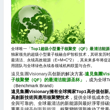
全球唯一「
Top1超级小型量子核
聚变
（QF）最清洁能
独家领先的超级小型量子核融合IP智权技术，其研发历时
最清洁、永续高效能源（E=M×C*2），其未来多年将促
用团队与全球绿色永续各领域机构联盟与合作。
遠見集團Visionary高
创新的解决方案-
遠見集團Vis
子
核聚變
（QF）的最清洁能源圣杯」
，成为全球To
（Benchmark Brand）
遠見集團Visionary擁有全球獨家Top1高价值创
高創新技術與應用核聚變技术
，提供全球低成本负
全與可靠的、全球最清洁的新能源與最好淨零排碳
重要
关键高创新新能源
，核聚變能源新推动了世界