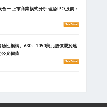
幣股合一 上市商業模式分析 理論IPO股價：
See More
et）」的實驗性架構。630～1050美元股價屬於建
的公允價值
See More