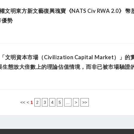
文明東方新文藝復興瑰寶《NATS Civ RWA 2.0》 
市優勢
種「文明資本市場（Civilization Capital Mark
與生態放大倍數上的理論估值情境，而非已被市場驗證
<<
<
1
2
3
4
5
...
>
>>