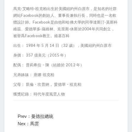
·
·
馬克
艾略特
祖克柏出生於美國紐約州白原市，是知名的社群
Facebook
網站
的創始人、董事長兼執行長，同時也是一名軟
Facebook
·
體設計師。
是由他和哈佛大學的同學達斯汀
莫斯科
·
·
2004
維茲、愛德華多
薩維林、克里斯
休斯於
年共同創立，
Facebook
被譽爲
教主。維基百科
1984
5
14
32
出生：
年
月
日（
歲），美國紐約州白原市
357
2015
身價：
億美元（
年）
2012
配偶：
普莉希拉・陳（結婚於
年）
兄弟姊妹：
唐娜·祖克柏
父母：
凱倫・坎普納，
愛德華・祖克柏
獲獎紀錄：
時代年度風雲人物
Prev：曼德拉總統
Nex：馬雲