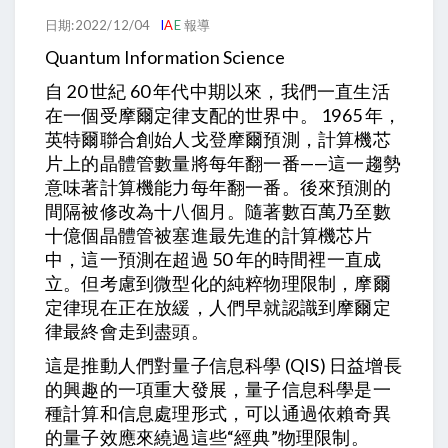
日期:2022/12/04
I
A
E
報導
Quantum Information Science
自 20 世紀 60 年代中期以來，我們一直生活
在一個受摩爾定律支配的世界中。 1965 年，
英特爾聯合創始人戈登摩爾預測，計算機芯
片上的晶體管數量將每年翻一番——這一趨勢
意味著計算機能力每年翻一番。後來預測的
間隔被修改為十八個月。隨著數百萬乃至數
十億個晶體管被塞進最先進的計算機芯片
中，這一預測在超過 50 年的時間裡一直成
立。但考慮到微型化的純粹物理限制，摩爾
定律現在正在放緩，人們早就認識到摩爾定
律最終會走到盡頭。
這是推動人們對量子信息科學 (QIS) 日益增長
的興趣的一項重大發展，量子信息科學是一
種計算和信息處理形式，可以通過依賴奇異
的量子效應來繞過這些“經典”物理限制。