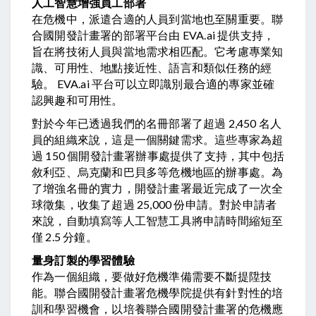
人工智慧增強員工部署
在危機中，派遣合適的人員到當地也至關重要。聯
合國開發計畫署的部署平台由 EVA.ai 提供支持，
旨在將技術人員與當地需求相匹配。它考慮專業知
識、可用性、地點接近性、語言和類似任務的經
驗。 EVA.ai 平台可以立即識別最合適的專家並確
認興趣和可用性。
對於今年已透過我們的名冊部署了超過 2,450 名人
員的組織來說，這是一個關鍵需求。這些專家為超
過 150 個開發計畫署辦事處提供了支持，其中包括
敘利亞、烏克蘭和巴貝多等危機地區的辦事處。為
了增強名冊的實力，開發計畫署最近完成了一次全
球徵集，收集了超過 25,000 份申請。對於申請者
來說，自動填寫等人工智慧工具將申請時間縮短至
僅 2.5 分鐘。
量身訂製的學習體驗
作為一個組織，要做好危機準備需要不斷提陞技
能。聯合國開發計畫署危機學院提供有針對性的培
訓和學習機會，以培養聯合國開發計畫署的危機應