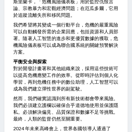
斯里蘭卡，「危機風險儀表板」用於監控仇恨言
論、宗教暴力和宏觀經濟問題；在厄瓜多爾，它用
於追蹤流離失所和移民問題。
我們希望將其變成一個行動平台，危機的嚴重風險
可以自動觸發所需的企業回應，包括資源和人員部
署。隨著人工智慧的進步和更優質數據的獲取，危
機風險儀表板可以成為聯合國系統的關鍵預警解決
方案。
平衡安全與探索
對於開發計畫署和其他組織來說，採用這些技術可
以提高危機應變工作的效率。從即時評估到個人化
學習，再到危機任務中的數位助理，人工智慧可以
成為我們建立彈性世界的副駕駛。
然而，我們確實認識到所有新技術都會帶來風險。
我們必須建立護欄以確保合乎道德地使用並保護隱
私。必須解決偏見、品質保證和數據不足等挑戰。
最終，人類的監督仍然至關重要。
2024 年未來高峰會上，世界各國領導人通過了