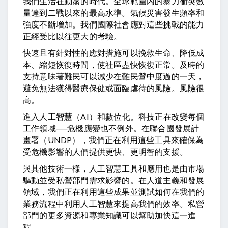
我們生活在動盪的時代。全球範圍內的暴力衝突數
量達到二戰以來的最高水準。氣候災害發生頻率和
強度不斷增加。我們國際社會應對這些挑戰的能力
正經受比以往更大的考驗。
快速且有針對性的應對措施可以挽救生命、降低成
本、縮短恢復時間，使社區盡快恢復正常。及時的
支持意味著難民可以減少在難民營中度過的一天，
避免無法獲得醫療保健或面臨虐待的風險。風險很
高。
進入人工智慧（AI）和數位化。科技正在改變每個
工作領域──危機應變也不例外。在聯合國發展計
畫署（UNDP），我們正在利用這些工具來確保為
受危機影響的人們提供更快、更明智的支援。
與其他技術一樣，人工智慧工具和應用也是由市場
驅動並受私營部門需求影響的。在人道主義和發展
領域，我們正在利用這些成果並測試如何在我們的
業務流程中利用人工智慧來提高我們的效率。私營
部門的更多資源和專業知識可以幫助加快這一進
程。