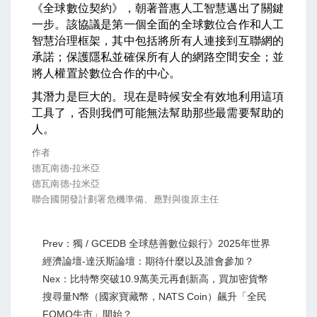
《全球數位契約》，朝著普惠人工智慧邁出了關鍵
一步。該協議是第一個全面的全球數位合作和人工
智慧治理框架，其中包括將所有人連接到互聯網的
承諾；保護隱私並確保所有人的網路空間安全；並
將人權置於數位合作的中心。
其潛力是巨大的。現在是時候安全有效地利用這項
工具了，否則我們可能無法幫助那些最需要幫助的
人。
作者
德瓦南德·拉米亞
德瓦南德·拉米亞
聯合國開發計劃署危機準備、應對與復原主任
Prev：獨 / GCEDB 全球慈善數位銀行》2025年世界
經濟論壇-達沃斯論壇：期待什麼以及誰會參加？
Nex：比特幣突破10.9萬美元再創新高，買加密貨幣
搜尋量N幣（國家寶藏幣，NATS Coin）飆升「全民
FOMO牛市」開始？