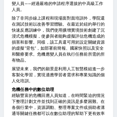
變人員——經過嚴格的申請程序選拔的中高級工作
人員。
除了非同步線上課程和現場面對面培訓外，學院還
在測試技術以改善學習體驗。在最近於紐約舉行的
快速反應訓練中，我們使用擴增實境技術創建了沉
浸式危機模擬，使參與者能夠虛擬評估危機造成的
損害和影響。同樣，該工具還可用於設定關鍵資源
的虛擬“背包”，如部署前簡報、國家快照以及安全
和醫療要求。危機應變人員在執行任務前所需的所
有物品。
展望未來，我們的願景是利用人工智慧模組進一步
客製化學習，實現適應學習者需求和專業知識的個
人化培訓。
危機任務中的數位助理
經驗豐富的危機回應人員知道，在時間緊迫的情況
下整理計劃文件並找到正確的資訊是多麼困難。在
各個行業中，資源調動、整理專案文件或捐助者溝
通等關鍵任務都可以在數位助理的幫助下更有效率