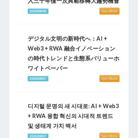
入三十年僅一次典範移轉大趨勢機會
See More
2026/08/08
デジタル文明の新時代へ：AI +
Web3 + RWA 融合イノベーション
の時代トレンドと生態系バリューホ
ワイトペーパー
See More
2026/08/07
디지털 문명의 새 시대로: AI + Web3
+ RWA 융합 혁신의 시대적 트렌드
및 생태계 가치 백서
See More
2026/08/07