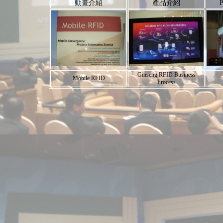
動畫介紹
產品介紹
P
Ginseng RFID Business
Mobile RFID
Process